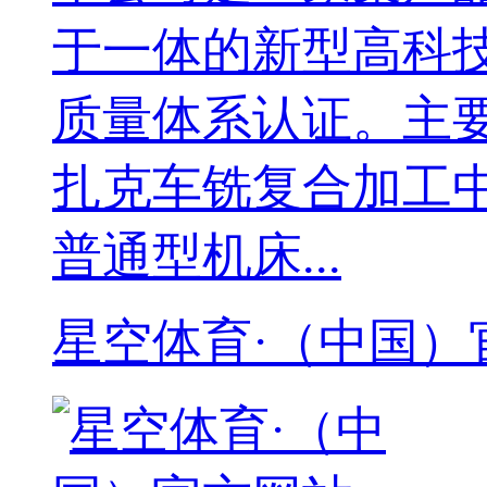
于一体的新型高科技生
质量体系认证。主
扎克车铣复合加工
普通型机床...
星空体育·（中国）官方