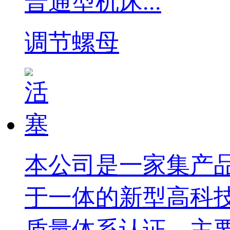
普通型机床...
调节螺母
本公司是一家集产
于一体的新型高科技生
质量体系认证。主