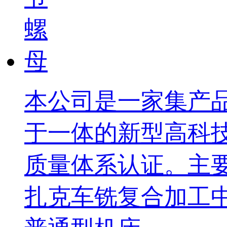
本公司是一家集产
于一体的新型高科技生
质量体系认证。主
扎克车铣复合加工