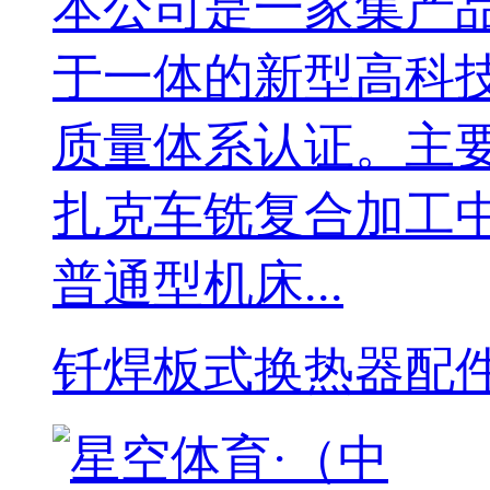
本公司是一家集产
于一体的新型高科技生
质量体系认证。主
扎克车铣复合加工
普通型机床...
钎焊板式换热器配