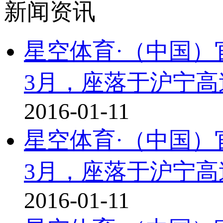
新闻资讯
星空体育·（中国）官方
3月，座落于沪宁
2016-01-11
星空体育·（中国）官方
3月，座落于沪宁
2016-01-11