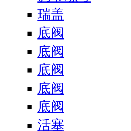
瑞盖
底阀
底阀
底阀
底阀
底阀
活塞