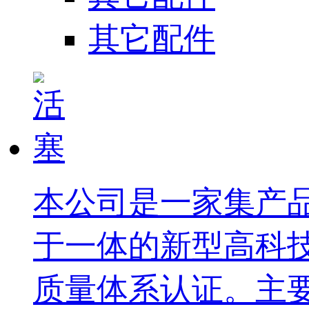
其它配件
本公司是一家集产
于一体的新型高科技生
质量体系认证。主