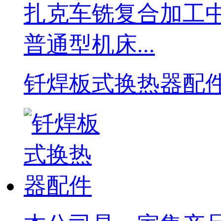
扎克车铣复合加工
普通型机床...
钎焊板式换热器配