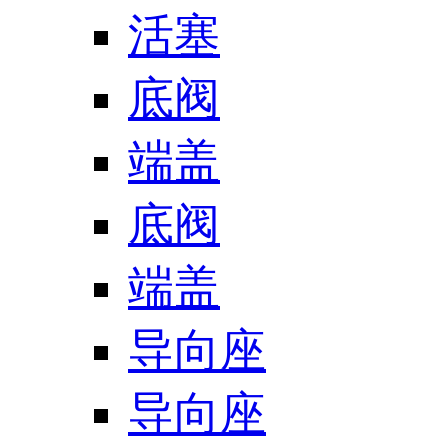
活塞
底阀
端盖
底阀
端盖
导向座
导向座