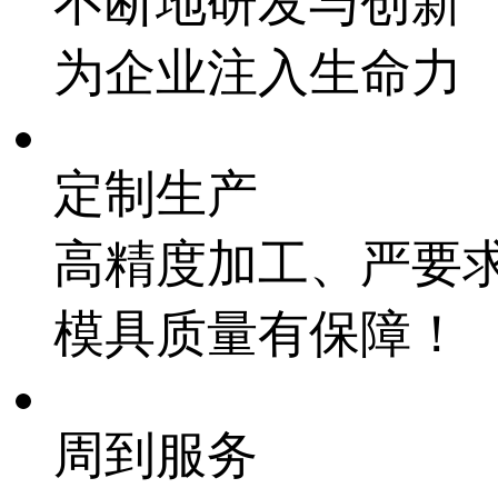
不断地研发与创新
为企业注入生命力
定制生产
高精度加工、严要
模具质量有保障！
周到服务