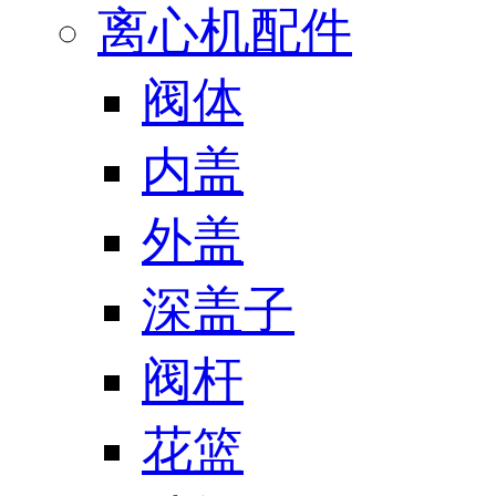
离心机配件
阀体
内盖
外盖
深盖子
阀杆
花篮